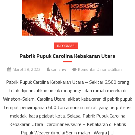
INFORMASI
Pabrik Pupuk Carolina Kebakaran Utara
pada
Maret 28, 2022
carlisnw
Komentar Dinonaktifkan
Pabrik
Pabrik Pupuk Carolina Kebakaran Utara – Sekitar 6.500 orang
Pupuk
telah diperintahkan untuk mengungsi dari rumah mereka di
Carolin
Winston-Salem, Carolina Utara, akibat kebakaran di pabrik pupuk
Kebaka
Utara
tempat penyimpanan 600 ton amonium nitrat yang berpotensi
meledak, kata pejabat kota, Selasa. Pabrik Pupuk Carolina
Kebakaran Utara carolinanewswire – Kebakaran di Pabrik
Pupuk Weaver dimulai Senin malam. Warga […]