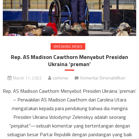
BREAKING NEWS
Rep. AS Madison Cawthorn Menyebut Presiden
Ukraina ‘preman’
pada
Maret 11, 2022
carlisnw
Komentar Dinonaktifkan
Rep.
Rep. AS Madison Cawthorn Menyebut Presiden Ukraina ‘preman’
AS
– Perwakilan AS Madison Cawthorn dari Carolina Utara
Madiso
mengatakan kepada para pendukung bahwa dia mengira
Cawtho
Menye
Presiden Ukraina Volodymyr Zelenskyy adalah seorang
Presid
“penjahat”—sebuah komentar yang bertentangan dengan
Ukrain
sebagian besar Partai Republik dengan pandangan yang baik