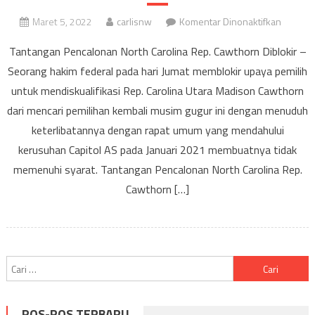
pada
Maret 5, 2022
carlisnw
Komentar Dinonaktifkan
Tantang
Tantangan Pencalonan North Carolina Rep. Cawthorn Diblokir –
Pencal
Seorang hakim federal pada hari Jumat memblokir upaya pemilih
North
untuk mendiskualifikasi Rep. Carolina Utara Madison Cawthorn
Carolina
Rep.
dari mencari pemilihan kembali musim gugur ini dengan menuduh
Cawtho
keterlibatannya dengan rapat umum yang mendahului
Diblokir
kerusuhan Capitol AS pada Januari 2021 membuatnya tidak
memenuhi syarat. Tantangan Pencalonan North Carolina Rep.
Cawthorn […]
Cari
untuk:
POS-POS TERBARU