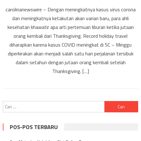
Reco
carolinanewswire – Dengan meningkatnya kasus virus corona
holid
dan meningkatnya ketakutan akan varian baru, para ahli
travel
kesehatan khawatir apa arti pertemuan liburan ketika jutaan
dihar
karen
orang kembali dari Thanksgiving. Record holiday travel
kasus
diharapkan karena kasus COVID meningkat di SC – Minggu
COVI
diperkirakan akan menjadi salah satu hari perjalanan tersibuk
menin
dalam setahun dengan jutaan orang kembali setelah
di
Thanksgiving. […]
SC
Cari
untuk:
POS-POS TERBARU