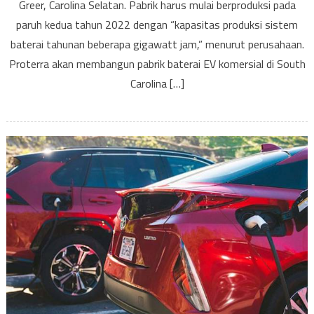
bater
Greer, Carolina Selatan. Pabrik harus mulai berproduksi pada
EV
paruh kedua tahun 2022 dengan “kapasitas produksi sistem
kome
baterai tahunan beberapa gigawatt jam,” menurut perusahaan.
di
Proterra akan membangun pabrik baterai EV komersial di South
Sout
Carolina […]
Carol