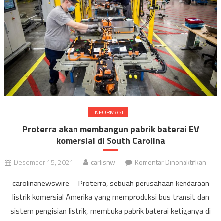
INFORMASI
Proterra akan membangun pabrik baterai EV
komersial di South Carolina
pada
Desember 15, 2021
carlisnw
Komentar Dinonaktifkan
Prot
carolinanewswire – Proterra, sebuah perusahaan kendaraan
akan
listrik komersial Amerika yang memproduksi bus transit dan
mem
sistem pengisian listrik, membuka pabrik baterai ketiganya di
pabr