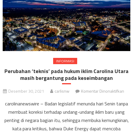
INFORMASI
Perubahan ‘teknis’ pada hukum iklim Carolina Utara
masih bergantung pada keseimbangan
pada
Desember 30, 2021
carlisnw
Komentar Dinonaktifkan
Peru
carolinanewswire – Badan legislatif menunda hari Senin tanpa
‘tekn
membuat koreksi terhadap undang-undang iklim baru yang
pada
penting di negara bagian itu, sehingga membuka kemungkinan,
huk
iklim
kata para kritikus, bahwa Duke Energy dapat mencoba