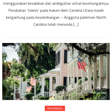
Carol
menggunakan kesalahan dan ambiguitas untuk keuntungannya.
Utar
Perubahan ‘teknis’ pada hukum iklim Carolina Utara masih
masi
bergantung pada keseimbangan – Anggota parlemen North
berg
Carolina telah menunda […]
pada
kese
INFORMASI