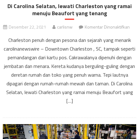
Di Carolina Selatan, lewati Charleston yang ramai
menuju Beaufort yang tenang
pada
Desember 22, 2021
carlisnw
Komentar Dinonaktifkan
Di
Charleston penuh dengan pesona dan sejarah yang menarik
Carol
carolinanewswire – Downtown Charleston , SC, tampak seperti
Selat
pemandangan dari kartu pos. Cakrawalanya dipenuhi dengan
lewat
Char
jembatan dan menara. Kereta kudanya berguling-guling dengan
yang
deretan rumah dan toko yang penuh warna. Tepi lautnya
rama
dipagari dengan rumah-rumah mewah dan taman. Di Carolina
menu
Selatan, lewati Charleston yang ramai menuju Beaufort yang
Beau
[…]
yang
tena