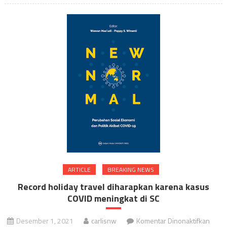
Utara
(TM)
Akan
Bang
Pabri
Bater
AS
Pert
di
Carol
Utara
ARTICLE
BREAKING NEWS
Record holiday travel diharapkan karena kasus
COVID meningkat di SC
pada
Desember 1, 2021
carlisnw
Komentar Dinonaktifkan