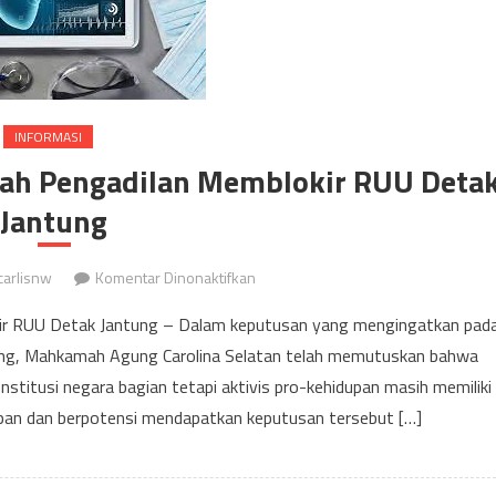
INFORMASI
lah Pengadilan Memblokir RUU Deta
Jantung
pada
carlisnw
Komentar Dinonaktifkan
Lifers
kir RUU Detak Jantung – Dalam keputusan yang mengingatkan pad
Menimbang
ang, Mahkamah Agung Carolina Selatan telah memutuskan bahwa
Opsi
titusi negara bagian tetapi aktivis pro-kehidupan masih memiliki
Setelah
Pengadilan
pan dan berpotensi mendapatkan keputusan tersebut […]
Memblokir
RUU