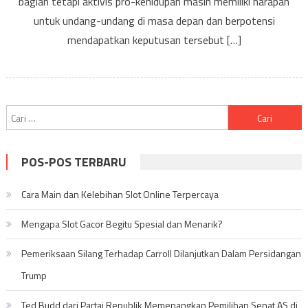
bagian tetapi aktivis pro-kehidupan masih memiliki harapan
Detak
untuk undang-undang di masa depan dan berpotensi
Jantun
mendapatkan keputusan tersebut […]
Cari
untuk:
POS-POS TERBARU
Cara Main dan Kelebihan Slot Online Terpercaya
Mengapa Slot Gacor Begitu Spesial dan Menarik?
Pemeriksaan Silang Terhadap Carroll Dilanjutkan Dalam Persidangan
Trump
Ted Budd dari Partai Republik Memenangkan Pemilihan Senat AS di