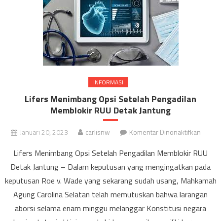
INFORMASI
Lifers Menimbang Opsi Setelah Pengadilan
Memblokir RUU Detak Jantung
pada
Januari 20, 2023
carlisnw
Komentar Dinonaktifkan
Lifers
Lifers Menimbang Opsi Setelah Pengadilan Memblokir RUU
Menim
Detak Jantung – Dalam keputusan yang mengingatkan pada
Opsi
keputusan Roe v. Wade yang sekarang sudah usang, Mahkamah
Setela
Pengad
Agung Carolina Selatan telah memutuskan bahwa larangan
Membl
aborsi selama enam minggu melanggar Konstitusi negara
RUU