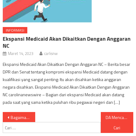
INFORMASI
Ekspansi Medicaid Akan Dikaitkan Dengan Anggaran
NC
Maret 14, 2023
carlisnw
Ekspansi Medicaid Akan Dikaitkan Dengan Anggaran NC – Berita besar
DPR dan Senat tentang kompromi ekspansi Medicaid datang dengan
kualifikasi yang sangat penting: Itu akan disahkan ketika anggaran
negara disahkan. Ekspansi Medicaid Akan Dikaitkan Dengan Anggaran
NC carolinanewswire – Bagian dari ekspansi Medicaid akan datang
pada saat yang sama ketika puluhan ribu pegawai negeri dan […]
Navigasi
Bagaimana Seorang Sheriff Rasis Memenangkan Pemilihan Kembali Di Carolina Utara
DA Mencari Sheriff Carolina Utara Diberhentikan Karena Pernyataan Rasis
Cari
pos
untuk: