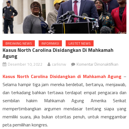
BREAKING NEWS
INFORMASI
LASTET NEWS
Kasus North Carolina Disidangkan Di Mahkamah
Agung
pada
Desember 10, 2022
carlisnw
Komentar Dinonaktifkan
Kasus
Kasus North Carolina Disidangkan di Mahkamah Agung
–
North
Selama hampir tiga jam mereka berdebat, bertanya, menjawab,
Caroli
dan terkadang bahkan tertawa terdapat empat pengacara dan
Disid
di
sembilan hakim Mahkamah Agung Amerika Serikat
Mahk
mempertimbangkan argumen mendasar tentang siapa yang
Agung
memiliki suara, jika bukan otoritas penuh, untuk menggambar
peta pemilihan kongres.