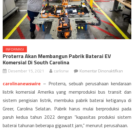
INFORMASI
Proterra Akan Membangun Pabrik Baterai EV
Komersial Di South Carolina
pada
Desember 15, 2021
carlisnw
Komentar Dinonaktifkan
Proter
carolinanewswire
– Proterra, sebuah perusahaan kendaraan
akan
listrik komersial Amerika yang memproduksi bus transit dan
memb
sistem pengisian listrik, membuka pabrik baterai ketiganya di
pabrik
batera
Greer, Carolina Selatan. Pabrik harus mulai berproduksi pada
EV
paruh kedua tahun 2022 dengan “kapasitas produksi sistem
komer
baterai tahunan beberapa gigawatt jam,” menurut perusahaan.
di