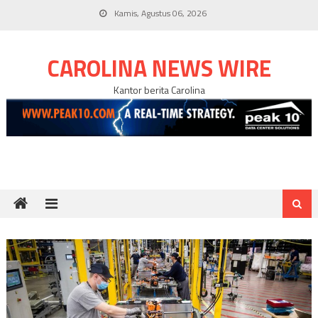
Skip
Kamis, Agustus 06, 2026
to
content
CAROLINA NEWS WIRE
Kantor berita Carolina