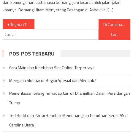
dan kemungkinan euthanasia beruang, juru bicara untuk jalan-jalan
katanya. Beruang Hitam Menyerang Pasangan di Asheville, […]
Navigasi
Toyota (TM) Akan Bangun Pabrik Baterai AS Pertama di Carolina UtaraToyota (TM) Akan Bangun Pabrik Baterai AS Pertama di Carolina Utara
Di Carolina Selatan, lewati Charleston yang ramai menuju Beaufort yang tenang
Cari
pos
untuk:
POS-POS TERBARU
Cara Main dan Kelebihan Slot Online Terpercaya
Mengapa Slot Gacor Begitu Spesial dan Menarik?
Pemeriksaan Silang Terhadap Carroll Dilanjutkan Dalam Persidangan
Trump
Ted Budd dari Partai Republik Memenangkan Pemilihan Senat AS di
Carolina Utara