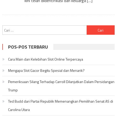
kini telah diidentifikasi dan keluarga […]
di
Caroli
Utara
Cari
untuk:
POS-POS TERBARU
Cara Main dan Kelebihan Slot Online Terpercaya
Mengapa Slot Gacor Begitu Spesial dan Menarik?
Pemeriksaan Silang Terhadap Carroll Dilanjutkan Dalam Persidangan
Trump
Ted Budd dari Partai Republik Memenangkan Pemilihan Senat AS di
Carolina Utara