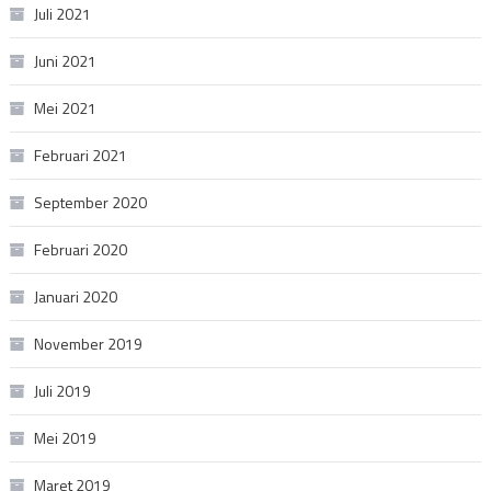
Juli 2021
Juni 2021
Mei 2021
Februari 2021
September 2020
Februari 2020
Januari 2020
November 2019
Juli 2019
Mei 2019
Maret 2019