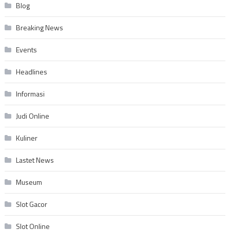
Blog
Breaking News
Events
Headlines
Informasi
Judi Online
Kuliner
Lastet News
Museum
Slot Gacor
Slot Online