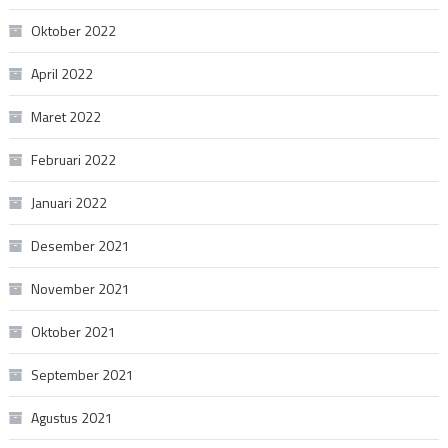
Oktober 2022
April 2022
Maret 2022
Februari 2022
Januari 2022
Desember 2021
November 2021
Oktober 2021
September 2021
Agustus 2021