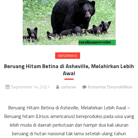
INFORMASI
Beruang Hitam Betina di Asheville, Melahirkan Lebih
Awal
September 14, 2021
carlisnw
Komentar Dinonaktifkan
pada
Beruang
Beruang Hitam Betina di Asheville, Melahirkan Lebih Awal –
Hitam
Beruang hitam (Ursus americanus) bereproduksi pada usia yang
Betina
lebih muda di daerah perkotaan dan hampir dua kali ukuran
di
beruang di hutan nasional tak lama setelah ulang tahun
Asheville,