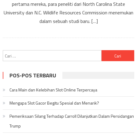
Melahirkan
pertama mereka, para peneliti dari North Carolina State
Lebih
University dan N.C. Wildlife Resources Commission menemukan
Awal
dalam sebuah studi baru. […]
Cari
untuk:
POS-POS TERBARU
Cara Main dan Kelebihan Slot Online Terpercaya
Mengapa Slot Gacor Begitu Spesial dan Menarik?
Pemeriksaan Silang Terhadap Carroll Dilanjutkan Dalam Persidangan
Trump