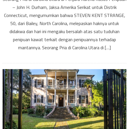
Pria
– John H. Durham, Jaksa Amerika Serikat untuk Distrik
di
Connecticut, mengumumkan bahwa STEVEN KENT STRANGE,
Carol
Utar
50, dari Bailey, North Carolina, melepaskan haknya untuk
di
didakwa dan hari ini mengaku bersalah atas satu tuduhan
Penj
penipuan kawat terkait dengan penipuannya terhadap
Kare
mantannya. Seorang Pria di Carolina Utara di […]
Kasu
Peni