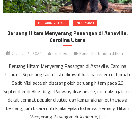
BREAKING NEWS
INFORMASI
Beruang Hitam Menyerang Pasangan di Asheville,
Carolina Utara
pada
Oktober 5, 2021
carlisnw
Komentar Dinonaktifkan
Berua
Beruang Hitam Menyerang Pasangan di Asheville, Carolina
Hitam
Utara – Sepasang suami istri dirawat karena cedera di Rumah
Menye
Sakit Misi setelah diserang oleh beruang hitam pada 29
Pasan
di
September di Blue Ridge Parkway di Asheville, memaksa jalan di
Ashevil
dekat tempat populer ditutup dan kemungkinan euthanasia
Caroli
beruang, juru bicara untuk jalan-jalan katanya. Beruang Hitam
Utara
Menyerang Pasangan di Asheville, […]