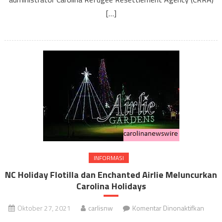
[…]
INFORMASI
NC Holiday Flotilla dan Enchanted Airlie Meluncurkan
Carolina Holidays
pada
Oktober 27, 2021
carlisnw
Komentar Dinonaktifkan
NC