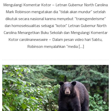
Mengulangi Komentar Kotor – Letnan Gubernur North Carolina
North
Mark Robinson mengatakan dia “tidak akan mundur” setelah
Caroli
Menar
dikutuk secara nasional karena menyebut “transgenderisme”
Buku
dan homoseksualitas sebagai “kotor.” Letnan Gubernur North
Sekol
Carolina Menargetkan Buku Sekolah dan Mengulangi Komentar
dan
Kotor carolinanewswire – Dalam pesan video hari Sabtu,
Mengu
Robinson menyalahkan “media […]
Komen
Kotor