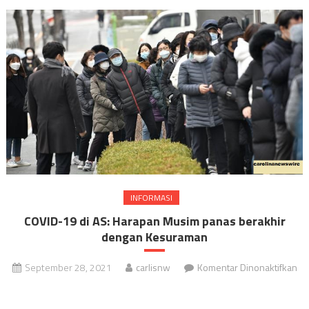
INFORMASI
COVID-19 di AS: Harapan Musim panas berakhir
dengan Kesuraman
September 28, 2021
carlisnw
Komentar Dinonaktifkan
pada
COVID-