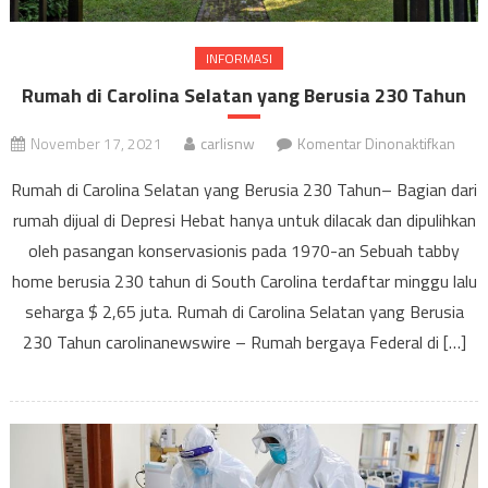
INFORMASI
Rumah di Carolina Selatan yang Berusia 230 Tahun
pada
November 17, 2021
carlisnw
Komentar Dinonaktifkan
Rum
Rumah di Carolina Selatan yang Berusia 230 Tahun– Bagian dari
di
rumah dijual di Depresi Hebat hanya untuk dilacak dan dipulihkan
Carol
oleh pasangan konservasionis pada 1970-an Sebuah tabby
Sela
yang
home berusia 230 tahun di South Carolina terdaftar minggu lalu
Beru
seharga $ 2,65 juta. Rumah di Carolina Selatan yang Berusia
230
230 Tahun carolinanewswire – Rumah bergaya Federal di […]
Tahu