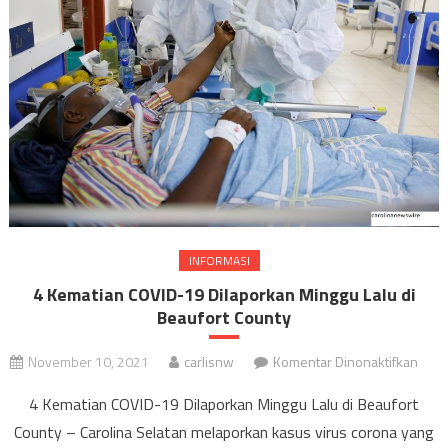
INFORMASI
4 Kematian COVID-19 Dilaporkan Minggu Lalu di
Beaufort County
pada
November 10, 2021
carlisnw
Komentar Dinonaktifkan
4
4 Kematian COVID-19 Dilaporkan Minggu Lalu di Beaufort
Kema
County – Carolina Selatan melaporkan kasus virus corona yang
COVI