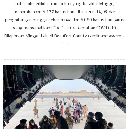
jauh lebih sedikit dalam pekan yang berakhir Minggu,
19
Dila
menambahkan 5.177 kasus baru. Itu turun 14,9% dari
Ming
penghitungan minggu sebelumnya dari 6.080 kasus baru virus
Lalu
yang menyebabkan COVID-19. 4 Kematian COVID-19
di
Dilaporkan Minggu Lalu di Beaufort County carolinanewswire –
Beau
[…]
Coun