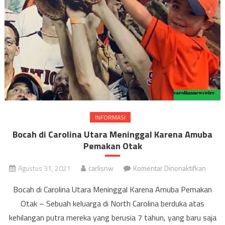
INFORMASI
Bocah di Carolina Utara Meninggal Karena Amuba
Pemakan Otak
pada
Agustus 31, 2021
carlisnw
Komentar Dinonaktifkan
Bocah
Bocah di Carolina Utara Meninggal Karena Amuba Pemakan
di
Otak – Sebuah keluarga di North Carolina berduka atas
Caroli
kehilangan putra mereka yang berusia 7 tahun, yang baru saja
Utara