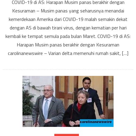
COVID-19 di AS: Harapan Musim panas berakhir dengan
19
Kesuraman – Musim panas yang seharusnya menandai
di
kemerdekaan Amerika dari COVID-19 malah semakin dekat
AS:
dengan AS di bawah tirani virus, dengan kematian per hari
Harapan
Musim
kembali ke tempat semula pada bulan Maret. COVID-19 di AS:
panas
Harapan Musim panas berakhir dengan Kesuraman
berakhir
carolinanewswire – Varian delta memenuhi rumah sakit, […]
dengan
Kesuraman