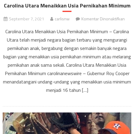
Carolina Utara Menaikkan Usia Pernikahan Minimum
pada
September 7, 2021
carlisnw
Komentar Dinonaktifkan
Carol
Carolina Utara Menaikkan Usia Pernikahan Minimum – Carolina
Utara
Utara telah menjadi negara bagian terbaru yang mengurangi
Mena
pernikahan anak, bergabung dengan semakin banyak negara
Usia
Pern
bagian yang menaikkan usia pernikahan minimum atau melarang
Mini
pernikahan anak sama sekali. Carolina Utara Menaikkan Usia
Pernikahan Minimum carolinanewswire – Gubernur Roy Cooper
menandatangani undang-undang yang menaikkan usia minimum
menjadi 16 tahun […]