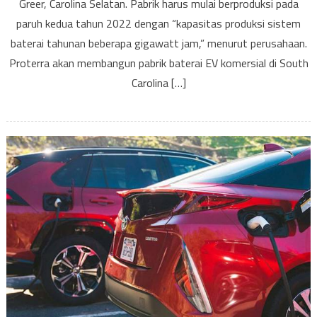
bater
Greer, Carolina Selatan. Pabrik harus mulai berproduksi pada
EV
paruh kedua tahun 2022 dengan “kapasitas produksi sistem
kome
baterai tahunan beberapa gigawatt jam,” menurut perusahaan.
di
Proterra akan membangun pabrik baterai EV komersial di South
Sout
Carolina […]
Carol