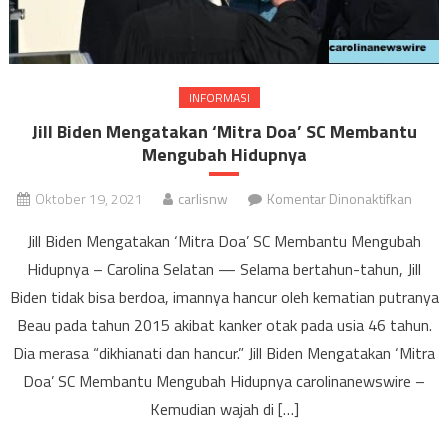
INFORMASI
Jill Biden Mengatakan ‘Mitra Doa’ SC Membantu
Mengubah Hidupnya
pada
Oktober 19, 2021
carlisnw
Komentar Dinonaktifkan
Jill
Jill Biden Mengatakan ‘Mitra Doa’ SC Membantu Mengubah
Biden
Hidupnya – Carolina Selatan — Selama bertahun-tahun, Jill
Menga
Biden tidak bisa berdoa, imannya hancur oleh kematian putranya
‘Mitra
Doa’
Beau pada tahun 2015 akibat kanker otak pada usia 46 tahun.
SC
Dia merasa “dikhianati dan hancur.” Jill Biden Mengatakan ‘Mitra
Memb
Doa’ SC Membantu Mengubah Hidupnya carolinanewswire –
Meng
Kemudian wajah di […]
Hidup