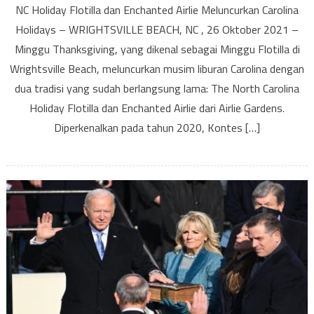
NC Holiday Flotilla dan Enchanted Airlie Meluncurkan Carolina
Holid
Holidays – WRIGHTSVILLE BEACH, NC , 26 Oktober 2021 –
Flotill
Minggu Thanksgiving, yang dikenal sebagai Minggu Flotilla di
dan
Encha
Wrightsville Beach, meluncurkan musim liburan Carolina dengan
Airlie
dua tradisi yang sudah berlangsung lama: The North Carolina
Melun
Holiday Flotilla dan Enchanted Airlie dari Airlie Gardens.
Caroli
Diperkenalkan pada tahun 2020, Kontes […]
Holid