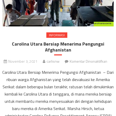
INFORMASI
Carolina Utara Bersiap Menerima Pengungsi
Afghanistan
pada
November 3, 2021
carlisnw
Komentar Dinonaktifkan
Carol
Carolina Utara Bersiap Menerima Pengungsi Afghanistan – Dari
Utara
ribuan warga Afghanistan yang telah dievakuasi ke Amerika
Bersi
Serikat dalam beberapa bulan terakhir, ratusan telah dimukimkan
Mene
Pengu
kembali ke Carolina Utara di tenggara, di mana mereka bersiap
Afgha
untuk membantu mereka menyesuaikan diri dengan kehidupan
baru mereka di Amerika Serikat. Marsha Hirsch, ketua
administrator Carolina Refugee Resettlement Agency (CRRA)