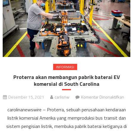
INFORMASI
Proterra akan membangun pabrik baterai EV
komersial di South Carolina
pada
Desember 15, 2021
carlisnw
Komentar Dinonaktifkan
Prot
carolinanewswire – Proterra, sebuah perusahaan kendaraan
akan
listrik komersial Amerika yang memproduksi bus transit dan
mem
sistem pengisian listrik, membuka pabrik baterai ketiganya di
pabr