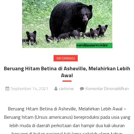
INFORMASI
Beruang Hitam Betina di Asheville, Melahirkan Lebih
Awal
September 14, 2021
carlisnw
Komentar Dinonaktifkan
pada
Beruang
Beruang Hitam Betina di Asheville, Melahirkan Lebih Awal –
Hitam
Beruang hitam (Ursus americanus) bereproduksi pada usia yang
Betina
lebih muda di daerah perkotaan dan hampir dua kali ukuran
di
beruang di hutan nasional tak lama setelah ulang tahun
Asheville,