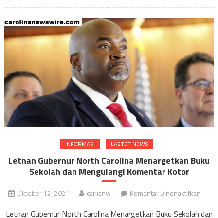
INFORMASI
LASTET NEWS
Letnan Gubernur North Carolina Menargetkan Buku
Sekolah dan Mengulangi Komentar Kotor
pada
Oktober 12, 2021
carlisnw
Komentar Dinonaktifkan
Letna
Letnan Gubernur North Carolina Menargetkan Buku Sekolah dan
Guber