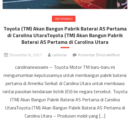
INFORMASI
Toyota (TM) Akan Bangun Pabrik Baterai AS Pertama
di Carolina UtaraToyota (TM) Akan Bangun Pabrik
Baterai AS Pertama di Carolina Utara
pada
Desember 8, 2021
carlisnw
Komentar Dinonaktifkan
Toyot
carolinanewswire – Toyota Motor TM baru-baru ini
(TM)
mengumumkan keputusannya untuk membangun pabrik baterai
Akan
pertama di Amerika Serikat di Carolina Utara untuk membawa
Bang
Pabri
rantai pasokan kendaraan listrik (EV) ke negara tersebut. Toyota
Bater
(TM) Akan Bangun Pabrik Baterai AS Pertama di Carolina
AS
UtaraToyota (TM) Akan Bangun Pabrik Baterai AS Pertama di
Pert
Carolina Utara – Produsen mobil yang […]
di
Carol