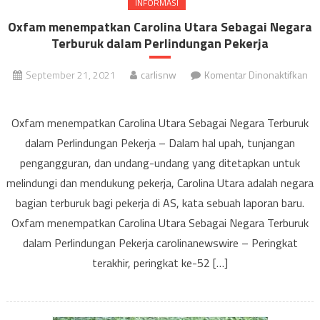
INFORMASI
Oxfam menempatkan Carolina Utara Sebagai Negara
Terburuk dalam Perlindungan Pekerja
September 21, 2021
carlisnw
Komentar Dinonaktifkan
pada
Oxfam
Oxfam menempatkan Carolina Utara Sebagai Negara Terburuk
menempatkan
dalam Perlindungan Pekerja – Dalam hal upah, tunjangan
Carolina
pengangguran, dan undang-undang yang ditetapkan untuk
Utara
melindungi dan mendukung pekerja, Carolina Utara adalah negara
Sebagai
Negara
bagian terburuk bagi pekerja di AS, kata sebuah laporan baru.
Terburuk
Oxfam menempatkan Carolina Utara Sebagai Negara Terburuk
dalam
dalam Perlindungan Pekerja carolinanewswire – Peringkat
Perlindungan
terakhir, peringkat ke-52 […]
Pekerja