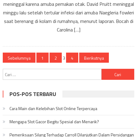
Menin
meninggal karena amuba pemakan otak. David Pruitt meninggal
Karen
minggu lalu setelah tertular infeksi dari amuba Naegleria fowleri
Amub
saat berenang di kolam di rumahnya, menurut laporan. Bocah di
Pema
Carolina […]
Otak
Navigasi
Sebelumnya
1
2
3
4
Berikutnya
pos
Cari
untuk:
POS-POS TERBARU
Cara Main dan Kelebihan Slot Online Terpercaya
Mengapa Slot Gacor Begitu Spesial dan Menarik?
Pemeriksaan Silang Terhadap Carroll Dilanjutkan Dalam Persidangan