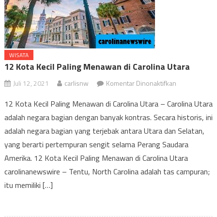
WISATA
12 Kota Kecil Paling Menawan di Carolina Utara
pada
Juli 12, 2021
carlisnw
Komentar Dinonaktifkan
12
12 Kota Kecil Paling Menawan di Carolina Utara – Carolina Utara
Kota
adalah negara bagian dengan banyak kontras. Secara historis, ini
Kecil
adalah negara bagian yang terjebak antara Utara dan Selatan,
Paling
Menawan
yang berarti pertempuran sengit selama Perang Saudara
di
Amerika. 12 Kota Kecil Paling Menawan di Carolina Utara
Carolina
carolinanewswire – Tentu, North Carolina adalah tas campuran;
Utara
itu memiliki […]