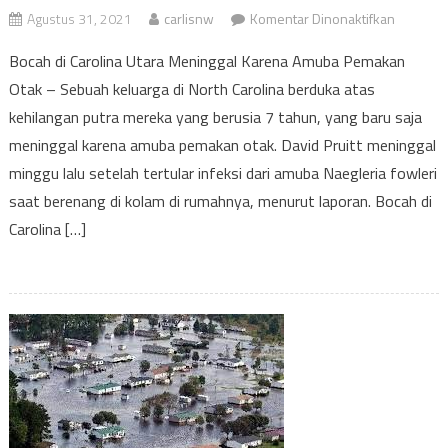
pada
Agustus 31, 2021
carlisnw
Komentar Dinonaktifkan
Bocah
Bocah di Carolina Utara Meninggal Karena Amuba Pemakan
di
Otak – Sebuah keluarga di North Carolina berduka atas
Carolina
kehilangan putra mereka yang berusia 7 tahun, yang baru saja
Utara
Meningg
meninggal karena amuba pemakan otak. David Pruitt meninggal
Karena
minggu lalu setelah tertular infeksi dari amuba Naegleria fowleri
Amuba
saat berenang di kolam di rumahnya, menurut laporan. Bocah di
Pemaka
Carolina […]
Otak