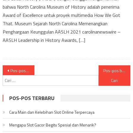
Memenangkan
bahwa North Carolina Museum of History adalah penerima
Penghargaan
Award of Excellence untuk proyek multimedia How We Got
Keunggulan
That. Museum Sejarah North Carolina Memenangkan
AASLH
Penghargaan Keunggulan AASLH 2021 carolinanewswire –
2021
AASLH Leadership in History Awards, […]
Navigasi
Pos-pos lama
Pos-pos baru
Cari
pos
untuk:
POS-POS TERBARU
Cara Main dan Kelebihan Slot Online Terpercaya
Mengapa Slot Gacor Begitu Spesial dan Menarik?