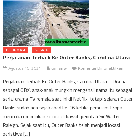
INFORMASI
WISATA
Perjalanan Terbaik Ke Outer Banks, Carolina Utara
pada
Agustus 16, 2021
carlisnw
Komentar Dinonaktifkan
Perjalan
Perjalanan Terbaik Ke Outer Banks, Carolina Utara – Dikenal
Terbaik
sebagai OBX, anak-anak mungkin mengenali nama itu sebagai
Ke
serial drama TV remaja saat ini di Netflix, tetapi sejarah Outer
Outer
Banks,
Banks sudah ada sejak abad ke-16 ketika pemukim Eropa
Carolina
mencoba mendirikan koloni, di bawah perintah Sir Walter
Utara
Raleigh. Sejak saat itu, Outer Banks telah menjadi lokasi
peristiwa […]