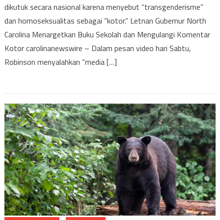
Menarge
dikutuk secara nasional karena menyebut “transgenderisme”
Buku
dan homoseksualitas sebagai “kotor.” Letnan Gubernur North
Sekolah
Carolina Menargetkan Buku Sekolah dan Mengulangi Komentar
dan
Kotor carolinanewswire – Dalam pesan video hari Sabtu,
Mengula
Robinson menyalahkan “media […]
Koment
Kotor