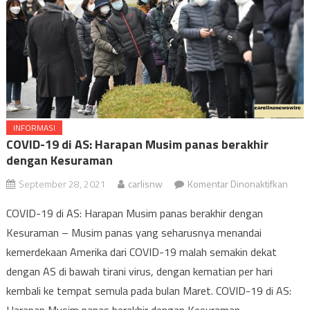
INFORMASI
COVID-19 di AS: Harapan Musim panas berakhir
dengan Kesuraman
pada
September 28, 2021
carlisnw
Komentar Dinonaktifkan
COVI
COVID-19 di AS: Harapan Musim panas berakhir dengan
19
Kesuraman – Musim panas yang seharusnya menandai
di
kemerdekaan Amerika dari COVID-19 malah semakin dekat
AS:
Hara
dengan AS di bawah tirani virus, dengan kematian per hari
Musi
kembali ke tempat semula pada bulan Maret. COVID-19 di AS:
pana