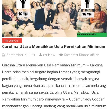
INFORMASI
Carolina Utara Menaikkan Usia Pernikahan Minimum
pada
September 7, 2021
carlisnw
Komentar Dinonaktifkan
Caroli
Carolina Utara Menaikkan Usia Pernikahan Minimum – Carolina
Utara
Utara telah menjadi negara bagian terbaru yang mengurangi
Menai
pernikahan anak, bergabung dengan semakin banyak negara
Usia
Perni
bagian yang menaikkan usia pernikahan minimum atau melarang
Minim
pernikahan anak sama sekali. Carolina Utara Menaikkan Usia
Pernikahan Minimum carolinanewswire – Gubernur Roy Cooper
menandatangani undang-undang yang menaikkan usia minimum