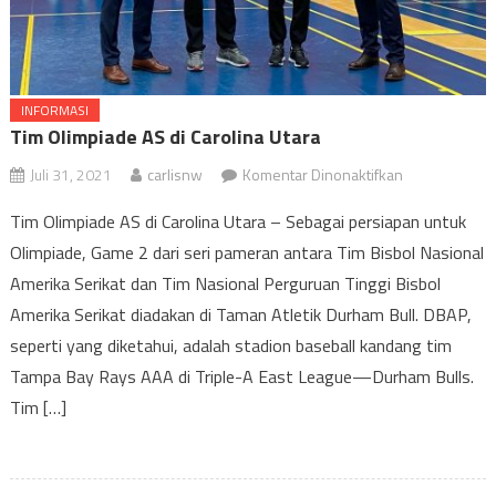
INFORMASI
Tim Olimpiade AS di Carolina Utara
pada
Juli 31, 2021
carlisnw
Komentar Dinonaktifkan
Tim
Tim Olimpiade AS di Carolina Utara – Sebagai persiapan untuk
Olimpiade
Olimpiade, Game 2 dari seri pameran antara Tim Bisbol Nasional
AS
Amerika Serikat dan Tim Nasional Perguruan Tinggi Bisbol
di
Carolina
Amerika Serikat diadakan di Taman Atletik Durham Bull. DBAP,
Utara
seperti yang diketahui, adalah stadion baseball kandang tim
Tampa Bay Rays AAA di Triple-A East League—Durham Bulls.
Tim […]