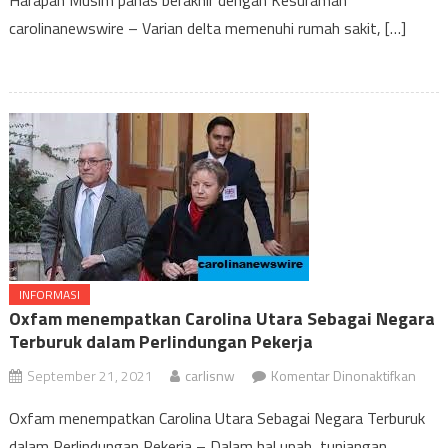
Harapan Musim panas berakhir dengan Kesuraman
berak
carolinanewswire – Varian delta memenuhi rumah sakit, […]
deng
Kesu
INFORMASI
Oxfam menempatkan Carolina Utara Sebagai Negara
Terburuk dalam Perlindungan Pekerja
pada
September 21, 2021
carlisnw
Komentar Dinonaktifkan
Oxfa
Oxfam menempatkan Carolina Utara Sebagai Negara Terburuk
mene
dalam Perlindungan Pekerja – Dalam hal upah, tunjangan