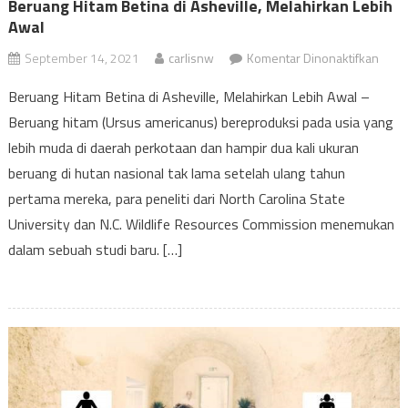
Beruang Hitam Betina di Asheville, Melahirkan Lebih
Awal
pada
September 14, 2021
carlisnw
Komentar Dinonaktifkan
Beru
Beruang Hitam Betina di Asheville, Melahirkan Lebih Awal –
Hita
Beruang hitam (Ursus americanus) bereproduksi pada usia yang
Betin
lebih muda di daerah perkotaan dan hampir dua kali ukuran
di
Ashev
beruang di hutan nasional tak lama setelah ulang tahun
Mela
pertama mereka, para peneliti dari North Carolina State
Lebih
University dan N.C. Wildlife Resources Commission menemukan
Awal
dalam sebuah studi baru. […]