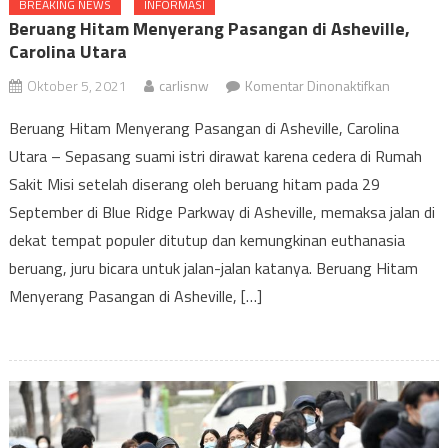
BREAKING NEWS
INFORMASI
Beruang Hitam Menyerang Pasangan di Asheville,
Carolina Utara
pada
Oktober 5, 2021
carlisnw
Komentar Dinonaktifkan
Beruang
Beruang Hitam Menyerang Pasangan di Asheville, Carolina
Hitam
Utara – Sepasang suami istri dirawat karena cedera di Rumah
Menyera
Sakit Misi setelah diserang oleh beruang hitam pada 29
Pasangan
di
September di Blue Ridge Parkway di Asheville, memaksa jalan di
Asheville,
dekat tempat populer ditutup dan kemungkinan euthanasia
Carolina
beruang, juru bicara untuk jalan-jalan katanya. Beruang Hitam
Utara
Menyerang Pasangan di Asheville, […]