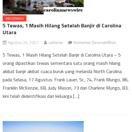
INFORMASI
5 Tewas, 1 Masih Hilang Setelah Banjir di Carolina
Utara
pada
Agustus 24, 2021
carlisnw
Komentar Dinonaktifkan
5
5 Tewas, 1 Masih Hilang Setelah Banjir di Carolina Utara – 5
Tewas,
orang dipastikan tewas sementara satu orang masih hilang
1
akibat banjir akibat cuaca buruk yang melanda North Carolina
Masih
Hilang
pada Selasa, 17 Agustus. Frank Lauer, Sr., 74, Frank Mungo, 86,
Setelah
Franklin McKenzie, 68, Judy Mason, 73 dan Charlene Mungo, 83,
Banjir
kini telah diidentifikasi dan keluarga […]
di
Carolina
Utara