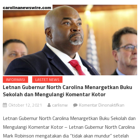
Ted Budd dari Partai Republik Memenangkan Pemilihan Senat AS
di Carolina Utara
Mengapa Partai Republik Carolina Utara Memperluas Obamacare?
Cara Main dan Kelebihan Slot Online Terpercaya
INFORMASI
LASTET NEWS
Letnan Gubernur North Carolina Menargetkan Buku
Sekolah dan Mengulangi Komentar Kotor
pada
Oktober 12, 2021
carlisnw
Komentar Dinonaktifkan
Letnan
Letnan Gubernur North Carolina Menargetkan Buku Sekolah dan
Gubernu
Mengulangi Komentar Kotor – Letnan Gubernur North Carolina
North
Mark Robinson mengatakan dia “tidak akan mundur” setelah
Carolina