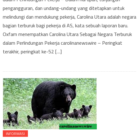
Carol
pengangguran, dan undang-undang yang ditetapkan untuk
Utara
Seba
melindungi dan mendukung pekerja, Carolina Utara adalah negara
Nega
bagian terburuk bagi pekerja di AS, kata sebuah laporan baru.
Terb
Oxfam menempatkan Carolina Utara Sebagai Negara Terburuk
dala
dalam Perlindungan Pekerja carolinanewswire – Peringkat
Perl
terakhir, peringkat ke-52 […]
Peker
INFORMASI