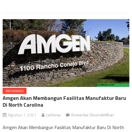
INFORMASI
Amgen Akan Membangun Fasilitas Manufaktur Baru
Di North Carolina
pada
Agustus 7, 2021
carlisnw
Komentar Dinonaktifkan
Amgen
Amgen Akan Membangun Fasilitas Manufaktur Baru Di North
Akan