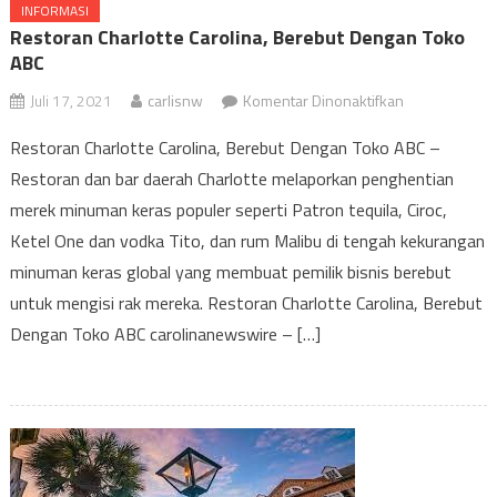
INFORMASI
Restoran Charlotte Carolina, Berebut Dengan Toko
ABC
pada
Juli 17, 2021
carlisnw
Komentar Dinonaktifkan
Restoran
Restoran Charlotte Carolina, Berebut Dengan Toko ABC –
Charlotte
Restoran dan bar daerah Charlotte melaporkan penghentian
Carolina,
merek minuman keras populer seperti Patron tequila, Ciroc,
Berebut
Dengan
Ketel One dan vodka Tito, dan rum Malibu di tengah kekurangan
Toko
minuman keras global yang membuat pemilik bisnis berebut
ABC
untuk mengisi rak mereka. Restoran Charlotte Carolina, Berebut
Dengan Toko ABC carolinanewswire – […]