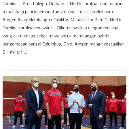
Carolina – Area Raleigh-Durham di North Carolina akan menjadi
Membang
rumah bagi pabrik pembuatan zat obat multi-produk baru.
Fasilitas
Manufaktu
Amgen Akan Membangun Fasilitas Manufaktur Baru Di North
Baru
Carolina carolinanewswire – Dikombinasikan dengan rencana
Di
yang diumumkan sebelumnya untuk membangun pabrik
North
pengemasan baru di Columbus, Ohio, Amgen menginvestasikan
Carolina
$ 1 miliar […]