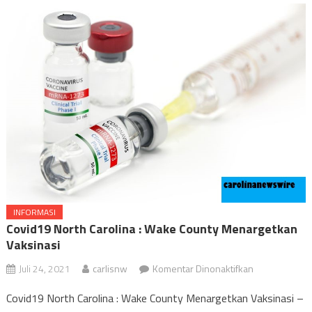
INFORMASI
Covid19 North Carolina : Wake County Menargetkan
Vaksinasi
pada
Juli 24, 2021
carlisnw
Komentar Dinonaktifkan
Covid19
Covid19 North Carolina : Wake County Menargetkan Vaksinasi –
North