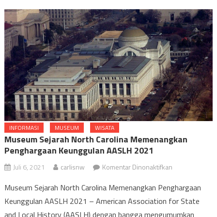
INFORMASI
MUSEUM
WISATA
Museum Sejarah North Carolina Memenangkan
Penghargaan Keunggulan AASLH 2021
pada
Juli 6, 2021
carlisnw
Komentar Dinonaktifkan
Museum
Museum Sejarah North Carolina Memenangkan Penghargaan
Sejarah
Keunggulan AASLH 2021 – American Association for State
North
and Local History (AASLH) dengan bangga mengumumkan
Carolina