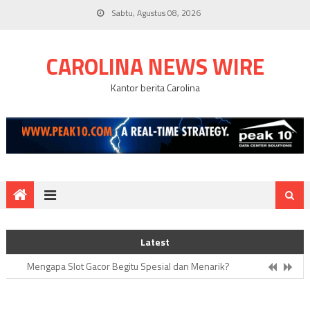
Skip
Sabtu, Agustus 08, 2026
to
content
CAROLINA NEWS WIRE
Kantor berita Carolina
Mengapa Partai Republik Carolina Utara Memperluas Obamacare?
Latest
Cara Main dan Kelebihan Slot Online Terpercaya
Mengapa Slot Gacor Begitu Spesial dan Menarik?
Pemeriksaan Silang Terhadap Carroll Dilanjutkan Dalam
Persidangan Trump